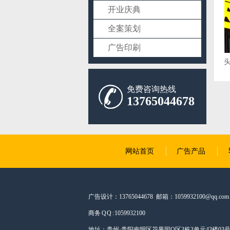
开业庆典
全案策划
广告印刷
大型文艺演出舞台搭建
门头发光字店铺招牌广告牌匾灯箱制作户外悬挂
免费咨询热线
13765044678
网站首页
广告产品
广告设计：13765044678 邮箱：1059932100@qq.com
商务 Q Q : 1059932100
地址：贵州·贵阳南明区花果园Q区3栋3单元43楼03