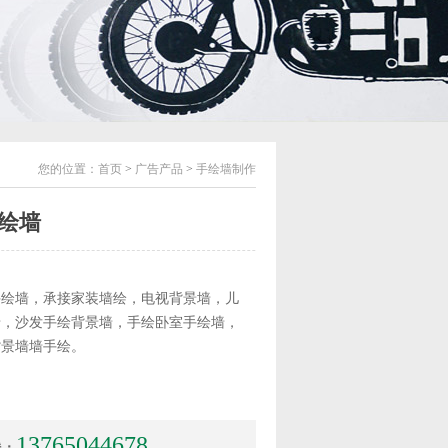
您的位置：
首页
>
广告产品
>
手绘墙制作
绘墙
：
手绘墙，承接家装墙绘，电视背景墙，儿
墙，沙发手绘背景墙，手绘卧室手绘墙，
背景墙墙手绘。
13765044678